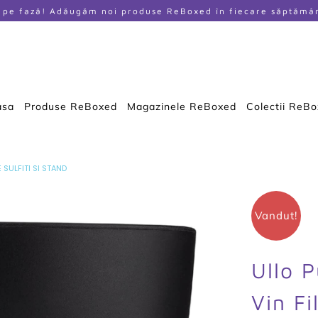
i pe fază! Adăugăm noi produse ReBoxed în fiecare săptămâ
asa
Produse ReBoxed
Magazinele ReBoxed
Colectii ReB
 SULFITI SI STAND
Vandut!
Ullo P
Vin Fi