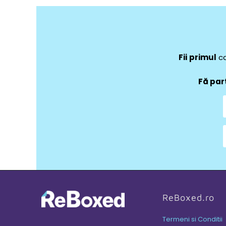
Fii
primul
ca
Fă par
ReBoxed.ro
Termeni si Conditii