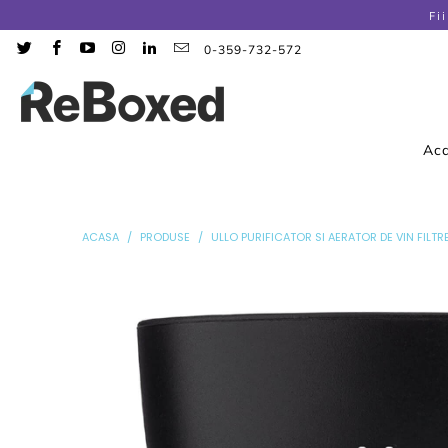
Fi
0-359-732-572
Ac
ACASA
/
PRODUSE
/
ULLO PURIFICATOR SI AERATOR DE VIN FILTRE