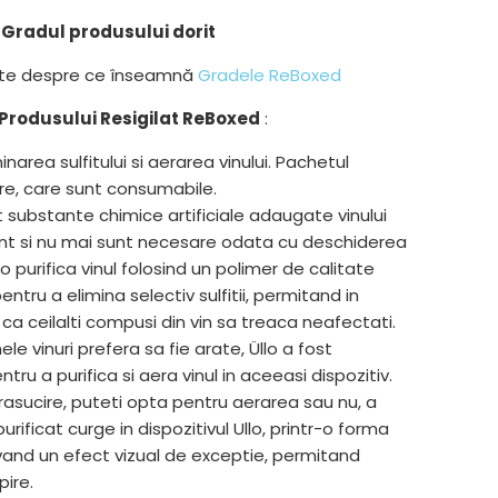
Gradul produsului dorit
lte despre ce înseamnă
Gradele ReBoxed
Produsului Resigilat ReBoxed
:
iminarea sulfitului si aerarea vinului. Pachetul
tre, care sunt consumabile.
nt substante chimice artificiale adaugate vinului
nt si nu mai sunt necesare odata cu deschiderea
llo purifica vinul folosind un polimer de calitate
ntru a elimina selectiv sulfitii, permitand in
 ca ceilalti compusi din vin sa treaca neafectati.
e vinuri prefera sa fie arate, Üllo a fost
ru a purifica si aera vinul in aceeasi dispozitiv.
rasucire, puteti opta pentru aerarea sau nu, a
 purificat curge in dispozitivul Ullo, printr-o forma
avand un efect vizual de exceptie, permitand
pire.