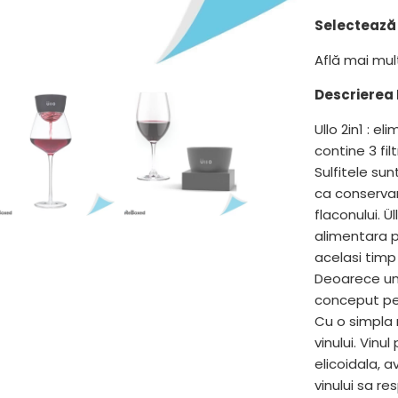
}}
Selectează 
devine
disponibil
Află mai mu
-
{{
Descrierea 
url
Ullo 2in1 : el
}}:
contine 3 fil
Sulfitele su
ca conserva
flaconului. Ü
alimentara pe
acelasi timp
Deoarece unel
conceput pent
Cu o simpla 
vinului. Vinul
elicoidala, 
vinului sa res