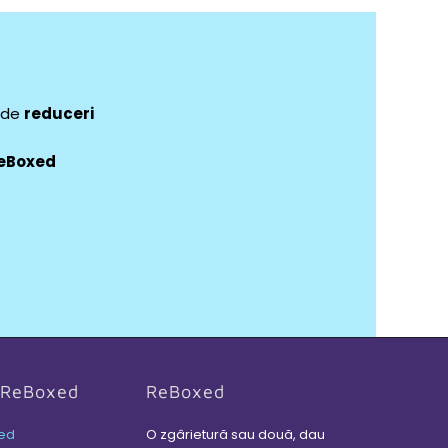
e de
reduceri
eBoxed
i ReBoxed
ReBoxed
ed
O zgârietură sau două, dau