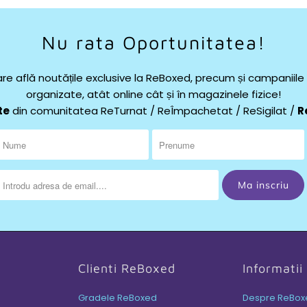
Nu rata Oportunitatea!
re află noutățile exclusive la ReBoxed, precum și campaniil
organizate, atât online cât și în magazinele fizice!
te
din comunitatea ReTurnat / ReÎmpachetat / ReSigilat /
R
Clienti ReBoxed
Informati
Gradele ReBoxed
Despre ReBox