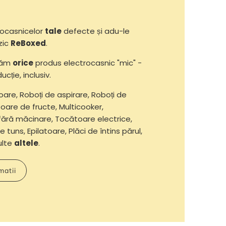
ocasnicelor
tale
defecte și adu-le
zic
ReBoxed
.
răm
orice
produs electrocasnic "mic" -
ucție, inclusiv.
oare, Roboți de aspirare, Roboți de
oare de fructe, Multicooker,
fără măcinare, Tocătoare electrice,
e tuns, Epilatoare, Plăci de întins părul,
multe
altele
.
matii