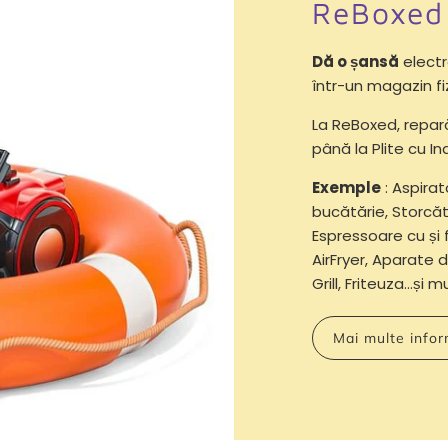
ReBoxed
Dă o șansă
electr
într-un magazin fi
La ReBoxed, repa
până la Plite cu Ind
Exemple
: Aspirat
bucătărie, Storcăt
Espressoare cu și 
AirFryer, Aparate d
Grill, Friteuza...și 
Mai multe infor