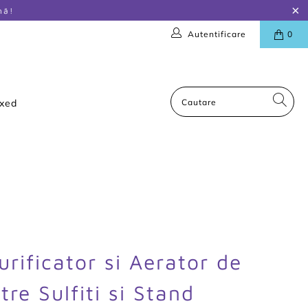
nă!
Autentificare
0
oxed
urificator si Aerator de
ltre Sulfiti si Stand