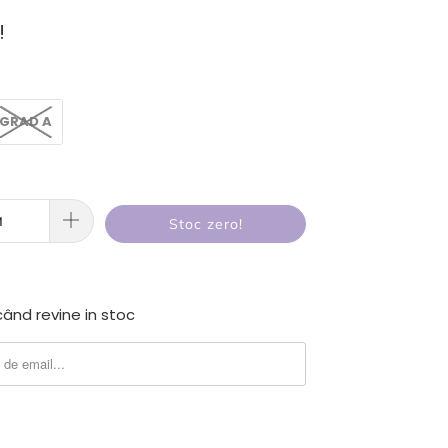
!
GRAD A
Stoc zero!
ând revine in stoc