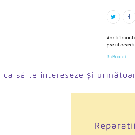
Am fi încânta
prețul acest
ReBoxed
l ca să te intereseze și următoa
Reparati