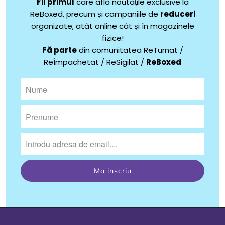
Fii
primul
care află noutățile exclusive la
ReBoxed, precum și campaniile de
reduceri
organizate, atât online cât și în magazinele
fizice!
Fă parte
din comunitatea ReTurnat /
ReÎmpachetat / ReSigilat /
ReBoxed