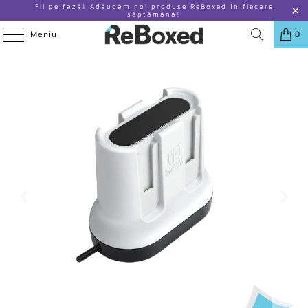
Fii pe fază! Adăugăm noi produse ReBoxed în fiecare
săptămână!
Meniu
0
ACASA
/
PRODUSE
/
STATIE DE INCARCARE JOY CON NITENDO SWITCH