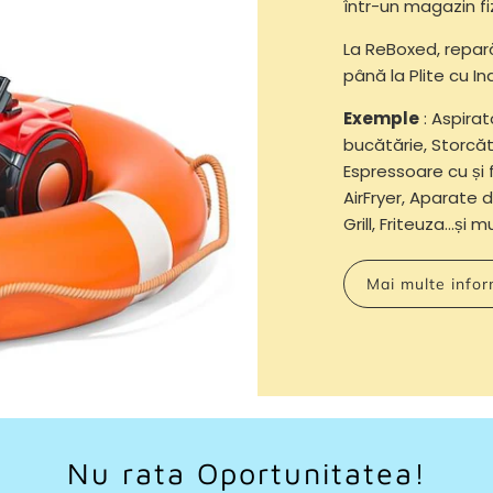
într-un magazin fi
La ReBoxed, repa
până la Plite cu Ind
Exemple
: Aspirat
bucătărie, Storcăt
Espressoare cu și 
AirFryer, Aparate d
Grill, Friteuza...și 
Mai multe infor
Nu rata Oportunitatea!