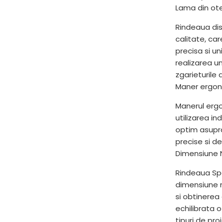
Lama din ote
Rindeaua dis
calitate, car
precisa si u
realizarea un
zgarieturile
Maner ergon
Manerul ergo
utilizarea i
optim asupra 
precise si de
Dimensiune N
Rindeaua Sp
dimensiune m
si obtinerea 
echilibrata o
tipuri de pr