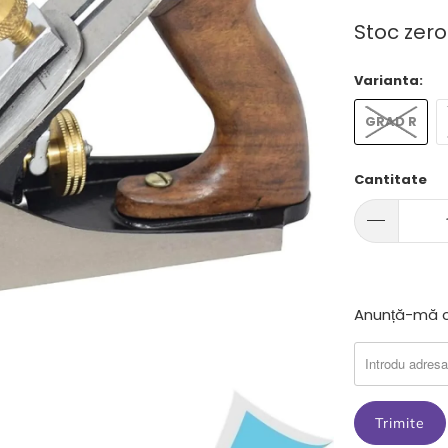
Stoc zero
Varianta:
GRAD R
Cantitate
Anunta-
Anunță-mă c
ma
cand
produsul
{{
product