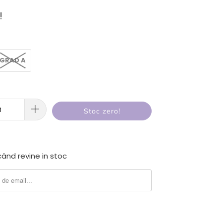
!
GRAD A
Stoc zero!
ând revine in stoc