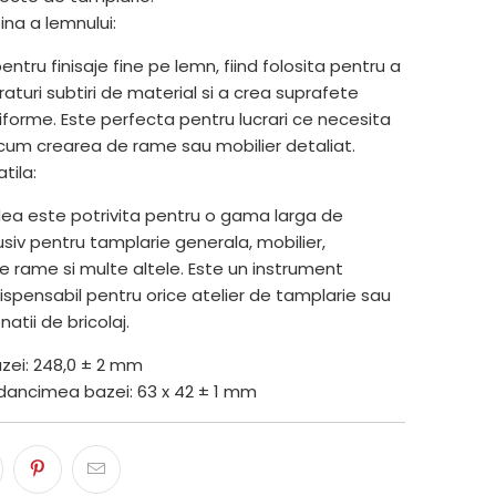
ina a lemnului:
entru finisaje fine pe lemn, fiind folosita pentru a
aturi subtiri de material si a crea suprafete
iforme. Este perfecta pentru lucrari ce necesita
ecum crearea de rame sau mobilier detaliat.
tila:
ea este potrivita pentru o gama larga de
clusiv pentru tamplarie generala, mobilier,
de rame si multe altele. Este un instrument
dispensabil pentru orice atelier de tamplarie sau
atii de bricolaj.
zei: 248,0 ± 2 mm
dancimea bazei: 63 x 42 ± 1 mm