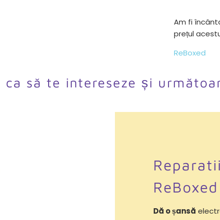
Am fi încânta
prețul acest
ReBoxed
l ca să te intereseze și următoa
Reparati
ReBoxed
Dă o șansă
electr