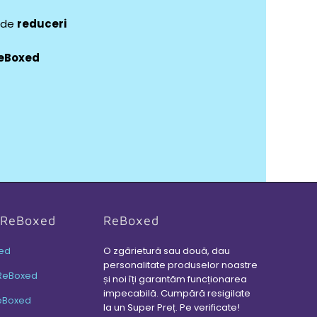
e de
reduceri
eBoxed
i ReBoxed
ReBoxed
ed
O zgârietură sau două, dau
personalitate produselor noastre
ReBoxed
și noi îți garantăm funcționarea
impecabilă. Cumpără resigilate
eBoxed
la un Super Preț. Pe verificate!