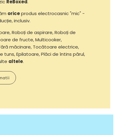
zic
ReBoxed
.
răm
orice
produs electrocasnic "mic" -
ucție, inclusiv.
oare, Roboți de aspirare, Roboți de
oare de fructe, Multicooker,
fără măcinare, Tocătoare electrice,
e tuns, Epilatoare, Plăci de întins părul,
multe
altele
.
matii