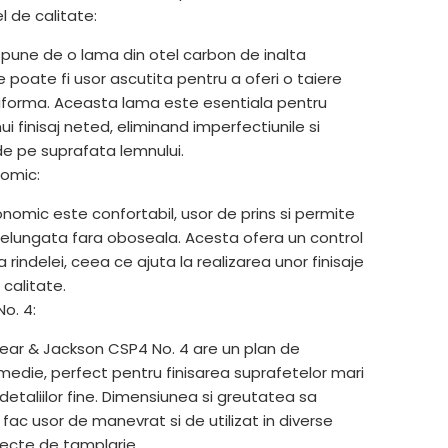
l de calitate:
pune de o lama din otel carbon de inalta
e poate fi usor ascutita pentru a oferi o taiere
niforma. Aceasta lama este esentiala pentru
ui finisaj neted, eliminand imperfectiunile si
 de pe suprafata lemnului.
omic:
nomic este confortabil, usor de prins si permite
ndelungata fara oboseala. Acesta ofera un control
rindelei, ceea ce ajuta la realizarea unor finisaje
 calitate.
o. 4:
ear & Jackson CSP4 No. 4 are un plan de
edie, perfect pentru finisarea suprafetelor mari
detaliilor fine. Dimensiunea si greutatea sa
 fac usor de manevrat si de utilizat in diverse
oiecte de tamplarie.