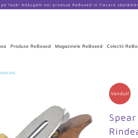
i pe fază! Adăugăm noi produse ReBoxed în fiecare săptămâ
asa
Produse ReBoxed
Magazinele ReBoxed
Colectii ReB
AMPLARIE
Vandut!
Spear
Rinde