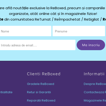
re află noutățile exclusive la ReBoxed, precum și campaniil
organizate, atât online cât și în magazinele fizice!
te
din comunitatea ReTurnat / ReÎmpachetat / ReSigilat /
R
Clienti ReBoxed
Informati
Gradele ReBoxed
Despre ReBox
tialitate
Retur si Garantii
Contacteaza 
Reparatii ReBoxed
Magazinele R