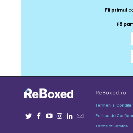
Fii
primul
ca
Fă par
ReBoxed.ro
Termeni si Conditii
Politica de Confiden
Terms of Service