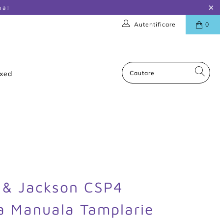
nă!
Autentificare
0
oxed
 & Jackson CSP4
a Manuala Tamplarie