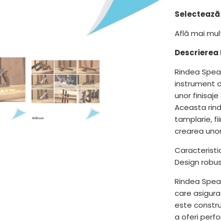
}}
Selectează 
devine
disponibil
Află mai mu
-
{{
Descrierea 
url
Rindea Spea
}}:
instrument d
unor finisaje
Aceasta rind
tamplarie, fi
crearea unor
Caracteristic
Design robust
Rindea Spear
care asigura 
este construi
a oferi perf