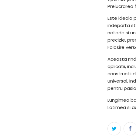
Prelucrarea f
Este ideala p
indeparta str
netede si un
precizie, pr
Folosire versa
Aceasta rind
aplicatii, in
constructii 
universal, in
pentru pasion
Lungimea ba
Latimea si a