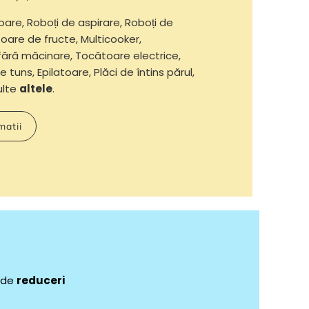
oare, Roboți de aspirare, Roboți de
oare de fructe, Multicooker,
fără măcinare, Tocătoare electrice,
e tuns, Epilatoare, Plăci de întins părul,
multe
altele
.
matii
e de
reduceri