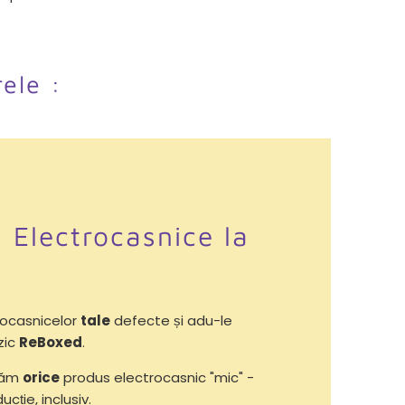
rele :
i Electrocasnice la
ocasnicelor
tale
defecte și adu-le
zic
ReBoxed
.
răm
orice
produs electrocasnic "mic" -
ucție, inclusiv.