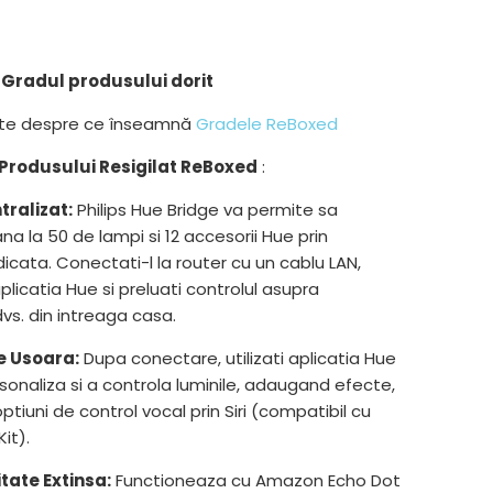
Gradul produsului dorit
lte despre ce înseamnă
Gradele ReBoxed
Produsului Resigilat ReBoxed
:
tralizat:
Philips Hue Bridge va permite sa
na la 50 de lampi si 12 accesorii Hue prin
dicata. Conectati-l la router cu un cablu LAN,
plicatia Hue si preluati controlul asupra
dvs. din intreaga casa.
e Usoara:
Dupa conectare, utilizati aplicatia Hue
sonaliza si a controla luminile, adaugand efecte,
optiuni de control vocal prin Siri (compatibil cu
it).
tate Extinsa:
Functioneaza cu Amazon Echo Dot