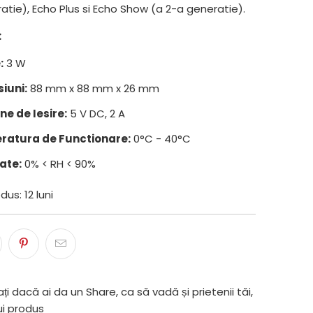
atie), Echo Plus si Echo Show (a 2-a generatie).
:
:
3 W
iuni:
88 mm x 88 mm x 26 mm
ne de Iesire:
5 V DC, 2 A
atura de Functionare:
0°C - 40°C
ate:
0% < RH < 90%
us: 12 luni
ți dacă ai da un Share, ca să vadă și prietenii tăi,
ui produs