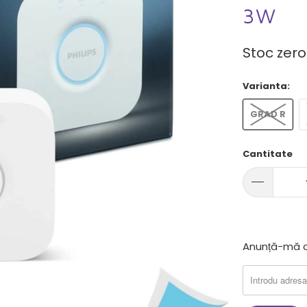
3W
Stoc zero
Varianta:
GRAD R
Cantitate
Anunta-
Anunță-mă c
ma
cand
produsul