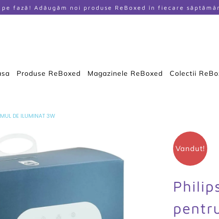
i pe fază! Adăugăm noi produse ReBoxed în fiecare săptămâ
asa
Produse ReBoxed
Magazinele ReBoxed
Colectii ReB
EMUL DE ILUMINAT 3W
Vandut!
Phili
pentr