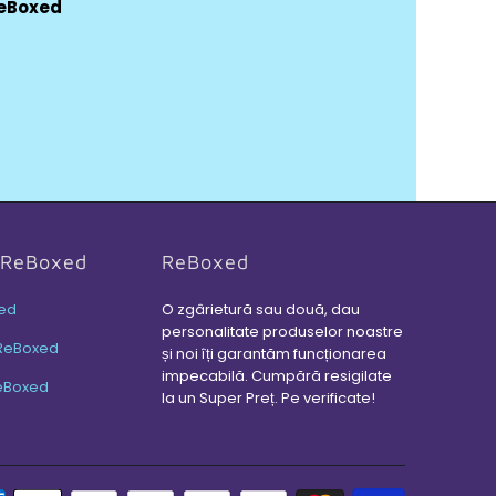
eBoxed
i ReBoxed
ReBoxed
ed
O zgârietură sau două, dau
personalitate produselor noastre
ReBoxed
și noi îți garantăm funcționarea
impecabilă. Cumpără resigilate
eBoxed
la un Super Preț. Pe verificate!