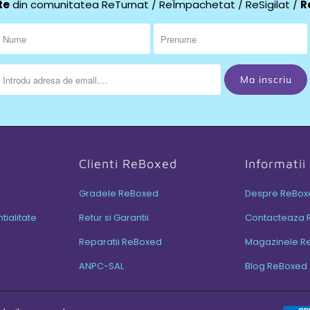
te
din comunitatea ReTurnat / ReÎmpachetat / ReSigilat /
R
Clienti ReBoxed
Informati
Gradele ReBoxed
Despre ReBox
tialitate
Retur si Garantii
Contacteaza 
Reparatii ReBoxed
Magazinele R
ANPC-SAL
Blog ReBoxed