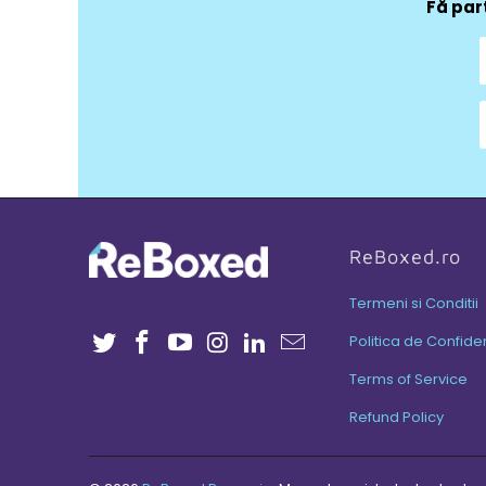
Fă par
ReBoxed.ro
Termeni si Conditii
Politica de Confiden
Terms of Service
Refund Policy