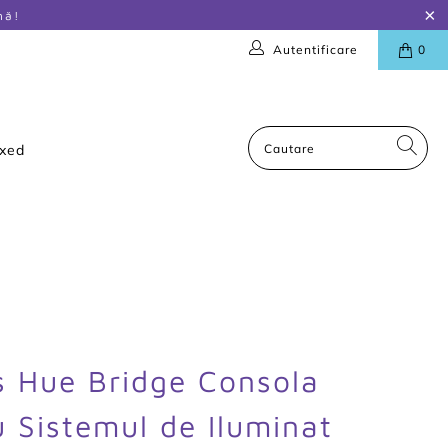
nă!
Autentificare
0
oxed
ps Hue Bridge Consola
u Sistemul de Iluminat