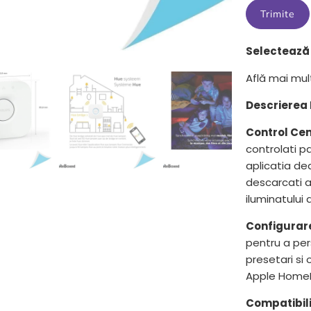
{{
product
}}
Selectează 
devine
disponibil
Află mai mu
-
{{
Descrierea 
url
Control Cen
}}:
controlati pa
aplicatia de
descarcati a
iluminatului 
Configurar
pentru a per
presetari si 
Apple HomeK
Compatibili