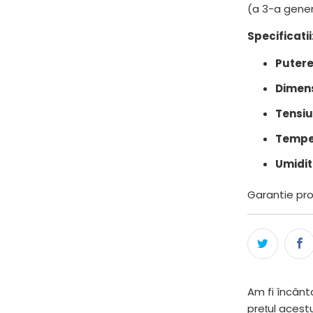
(a 3-a gener
Specificatii
Putere
Dimens
Tensiu
Temper
Umidit
Garantie prod
Am fi încânta
prețul acest