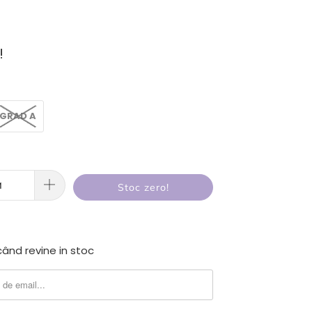
!
GRAD A
Stoc zero!
ând revine in stoc