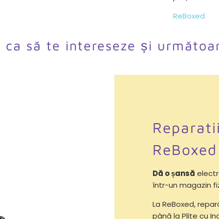
ReBoxed
l ca să te intereseze și următoa
Reparati
ReBoxed
Dă o șansă
electr
într-un magazin fi
La ReBoxed, repa
până la Plite cu Ind