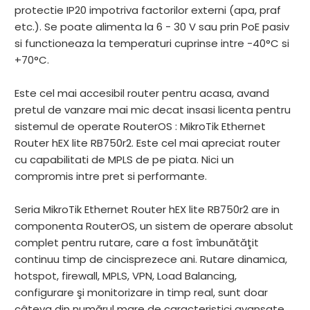
protectie IP20 impotriva factorilor externi (apa, praf
etc.). Se poate alimenta la 6 - 30 V sau prin PoE pasiv
si functioneaza la temperaturi cuprinse intre -40°C si
+70°C.
Este cel mai accesibil router pentru acasa, avand
pretul de vanzare mai mic decat insasi licenta pentru
sistemul de operate RouterOS : MikroTik Ethernet
Router hEX lite RB750r2. Este cel mai apreciat router
cu capabilitati de MPLS de pe piata. Nici un
compromis intre pret si performante.
Seria MikroTik Ethernet Router hEX lite RB750r2 are in
componenta RouterOS, un sistem de operare absolut
complet pentru rutare, care a fost îmbunătăţit
continuu timp de cincisprezece ani. Rutare dinamica,
hotspot, firewall, MPLS, VPN, Load Balancing,
configurare şi monitorizare in timp real, sunt doar
câteva din numărul mare de caracteristici avansate