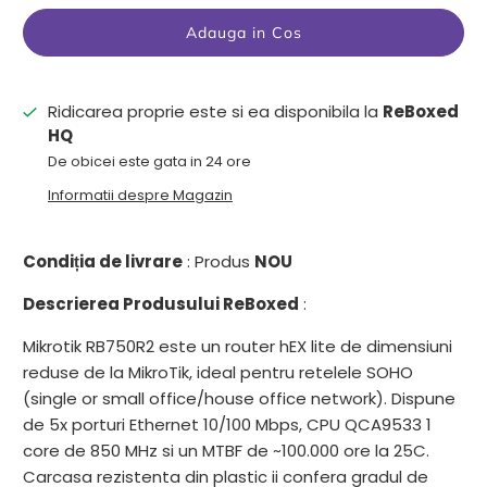
Adauga in Cos
Ridicarea proprie este si ea disponibila la
ReBoxed
HQ
De obicei este gata in 24 ore
Informatii despre Magazin
Condiția de livrare
: Produs
NOU
Descrierea Produsului ReBoxed
:
Mikrotik RB750R2 este un router hEX lite de dimensiuni
reduse de la MikroTik, ideal pentru retelele SOHO
(single or small office/house office network). Dispune
de 5x porturi Ethernet 10/100 Mbps, CPU QCA9533 1
core de 850 MHz si un MTBF de ~100.000 ore la 25C.
Carcasa rezistenta din plastic ii confera gradul de