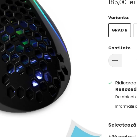
185,00 lei
Varianta:
GRAD R
Cantitate
Ridicarea 
ReBoxed
De obicei e
Informatii
Selectează 
Află mai mu