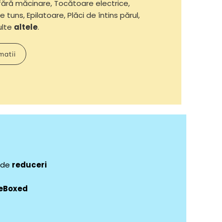
fără măcinare, Tocătoare electrice,
e tuns, Epilatoare, Plăci de întins părul,
multe
altele
.
matii
e de
reduceri
eBoxed