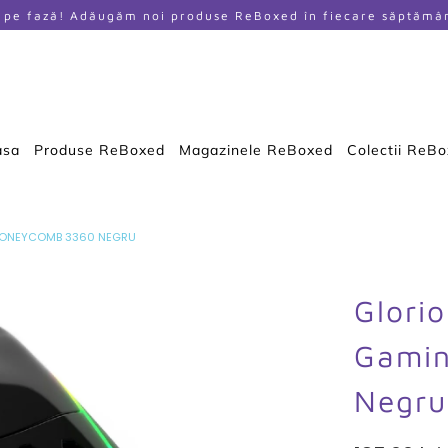
i pe fază! Adăugăm noi produse ReBoxed în fiecare săptămâ
asa
Produse ReBoxed
Magazinele ReBoxed
Colectii ReB
HONEYCOMB 3360 NEGRU
Glori
Gami
Negru