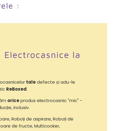
rele :
i Electrocasnice la
ocasnicelor
tale
defecte și adu-le
zic
ReBoxed
.
răm
orice
produs electrocasnic "mic" -
ucție, inclusiv.
oare, Roboți de aspirare, Roboți de
oare de fructe, Multicooker,