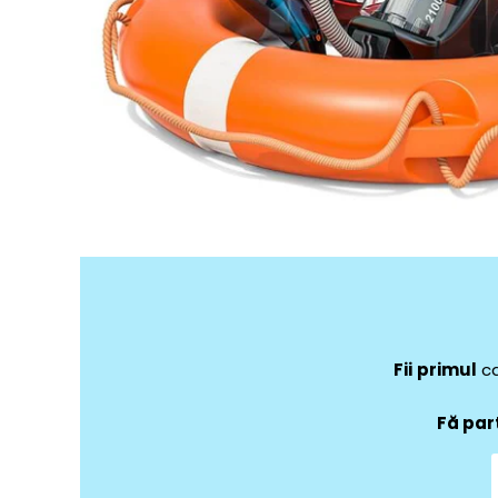
Fii
primul
ca
Fă par