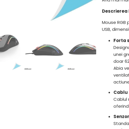
Descrierea 
Mouse RGB pe
USB, dimens
Forta 
Designu
unei gr
doar 62
Abia ve
ventila
actiun
Cablu u
Cablul 
oferind
Senzor
Standar