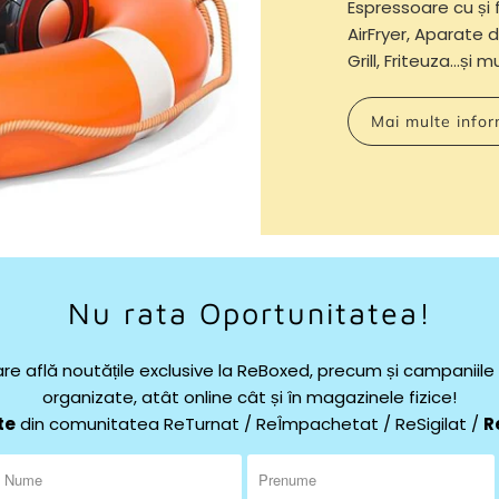
Espressoare cu și 
AirFryer, Aparate d
Grill, Friteuza...și 
Mai multe infor
Nu rata Oportunitatea!
re află noutățile exclusive la ReBoxed, precum și campaniil
organizate, atât online cât și în magazinele fizice!
te
din comunitatea ReTurnat / ReÎmpachetat / ReSigilat /
R