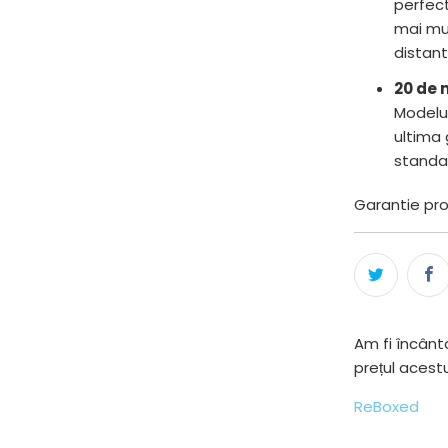
perfect
mai mul
distant
20 de 
Modelu
ultima 
standar
Garantie prod
Am fi încânta
prețul acest
ReBoxed