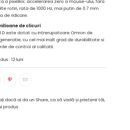
a a pixelilor, accelerarea zero a mouse-ului, fara
te rotiri, rata de 1000 Hz, mai putin de 0.7 mm
a de ridicare.
milioane de clicuri
l D este dotat cu intrerupatoare Omron de
generatie, cu cel mai inalt grad de durabilitate si
de de control al calitatii.
us : 12 luni
ți dacă ai da un Share, ca să vadă și prietenii tăi,
ui produs