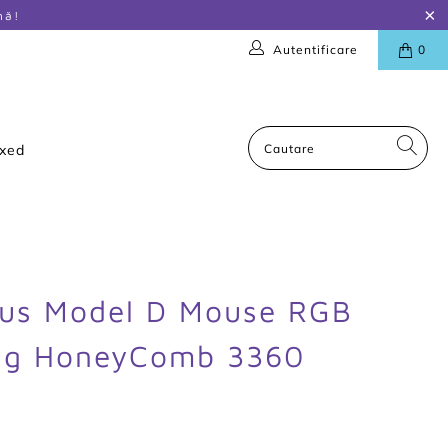
nă!
Autentificare
0
oxed
ous Model D Mouse RGB
ng HoneyComb 3360