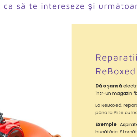
l ca să te intereseze și următoa
Reparati
ReBoxed
Dă o șansă
electr
într-un magazin fi
La ReBoxed, repa
până la Plite cu Ind
Exemple
: Aspirat
bucătărie, Storcăt