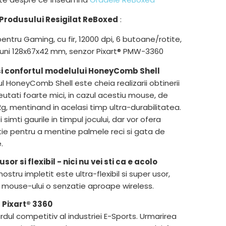
Produsului Resigilat ReBoxed
:
ntru Gaming, cu fir, 12000 dpi, 6 butoane/rotite,
iuni 128x67x42 mm, senzor Pixart® PMW-3360
si confortul modelului HoneyComb Shell
l HoneyComb Shell este cheia realizarii obtinerii
eutati foarte mici, in cazul acestiu mouse, de
g, mentinand in acelasi timp ultra-durabilitatea.
i simti gaurile in timpul jocului, dar vor ofera
tie pentru a mentine palmele reci si gata de
e.
sor si flexibil - nici nu vei sti ca e acolo
nostru impletit este ultra-flexibil si super usor,
 mouse-ului o senzatie aproape wireless.
 Pixart® 3360
dul competitiv al industriei E-Sports. Urmarirea