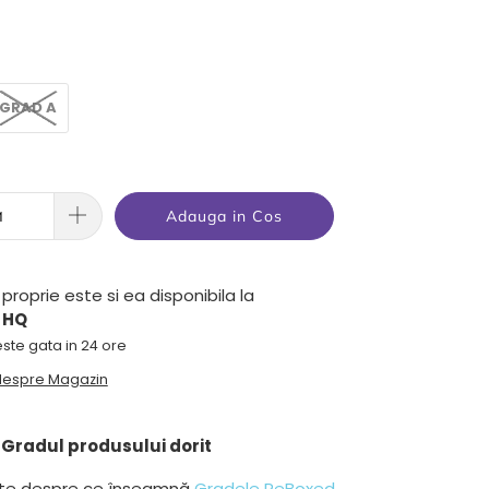
GRAD A
Adauga in Cos
proprie este si ea disponibila la
 HQ
ste gata in 24 ore
 despre Magazin
Gradul produsului dorit
lte despre ce înseamnă
Gradele ReBoxed