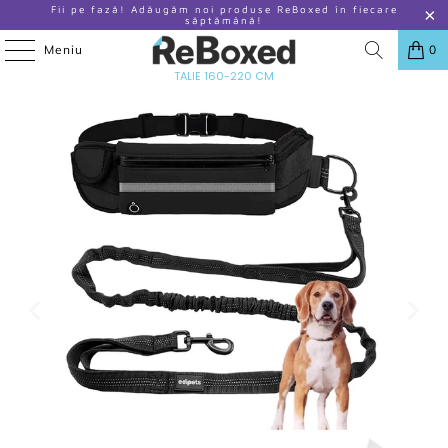
Fii pe fază! Adăugăm noi produse ReBoxed în fiecare
săptămână!
Meniu
0
ACASA
/
PRODUSE
/
EDIPETS LESA PENTRU ALERGARE CU CENTURA DE
TALIE 160-220 CM