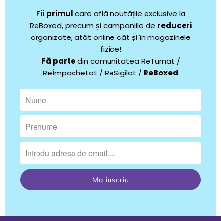
Fii
primul
care află noutățile exclusive la
ReBoxed, precum și campaniile de
reduceri
organizate, atât online cât și în magazinele
fizice!
Fă parte
din comunitatea ReTurnat /
ReÎmpachetat / ReSigilat /
ReBoxed