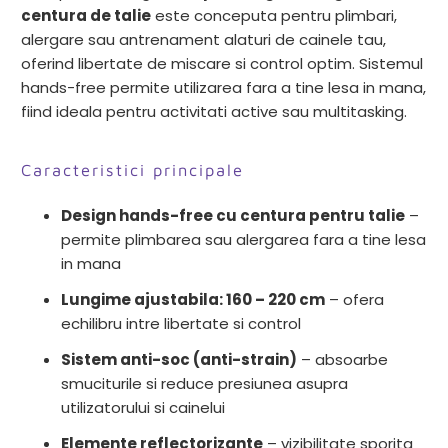
centura de talie
este conceputa pentru plimbari,
alergare sau antrenament alaturi de cainele tau,
oferind libertate de miscare si control optim. Sistemul
hands-free permite utilizarea fara a tine lesa in mana,
fiind ideala pentru activitati active sau multitasking.
Caracteristici principale
Design hands-free cu centura pentru talie
–
permite plimbarea sau alergarea fara a tine lesa
in mana
Lungime ajustabila: 160 – 220 cm
– ofera
echilibru intre libertate si control
Sistem anti-soc (anti-strain)
– absoarbe
smuciturile si reduce presiunea asupra
utilizatorului si cainelui
Elemente reflectorizante
– vizibilitate sporita