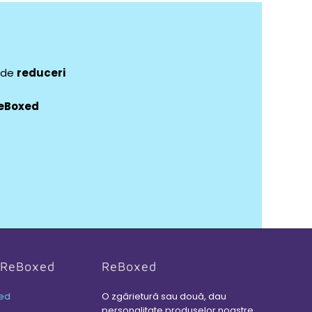
e de
reduceri
eBoxed
i ReBoxed
ReBoxed
ed
O zgârietură sau două, dau
personalitate produselor noastre