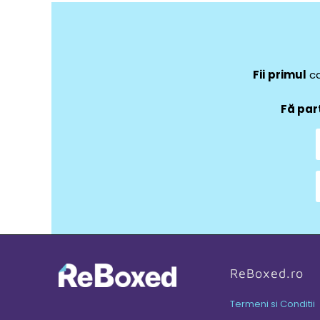
Fii
primul
ca
Fă par
ReBoxed.ro
Termeni si Conditii