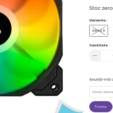
Stoc zero
Varianta :
GRAD R
Cantitate
Anunta-
Anunță-mă c
ma
cand
produsul
{{
product