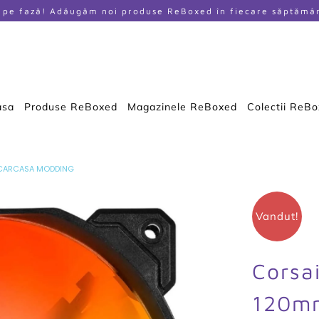
i pe fază! Adăugăm noi produse ReBoxed în fiecare săptămâ
asa
Produse ReBoxed
Magazinele ReBoxed
Colectii ReB
 CARCASA MODDING
Vandut!
Corsa
120mm