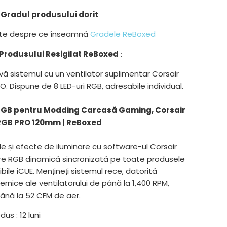
Gradul produsului dorit
lte despre ce înseamnă
Gradele ReBoxed
Produsului Resigilat ReBoxed
:
ă sistemul cu un ventilator suplimentar Corsair
O. Dispune de 8 LED-uri RGB, adresabile individual.
 RGB pentru Modding Carcasă Gaming, Corsair
 RGB PRO 120mm | ReBoxed
e și efecte de iluminare cu software-ul Corsair
are RGB dinamică sincronizată pe toate produsele
ile iCUE. Mențineți sistemul rece, datorită
ernice ale ventilatorului de până la 1,400 RPM,
ână la 52 CFM de aer.
us : 12 luni