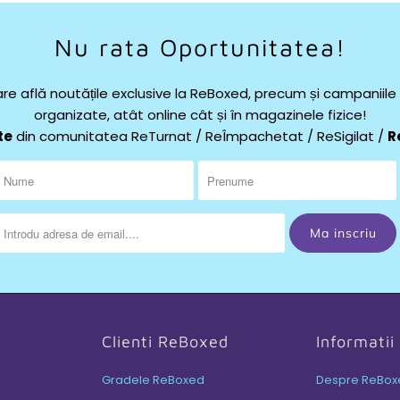
Nu rata Oportunitatea!
re află noutățile exclusive la ReBoxed, precum și campaniil
organizate, atât online cât și în magazinele fizice!
te
din comunitatea ReTurnat / ReÎmpachetat / ReSigilat /
R
Clienti ReBoxed
Informati
Gradele ReBoxed
Despre ReBox