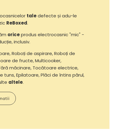
ocasnicelor
tale
defecte și adu-le
zic
ReBoxed
.
răm
orice
produs electrocasnic "mic" -
ucție, inclusiv.
oare, Roboți de aspirare, Roboți de
oare de fructe, Multicooker,
fără măcinare, Tocătoare electrice,
e tuns, Epilatoare, Plăci de întins părul,
multe
altele
.
matii