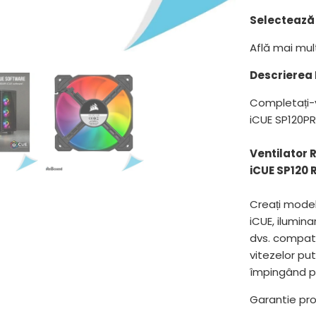
}}
Selectează 
devine
disponibil
Află mai mu
-
{{
Descrierea 
url
Completați-v
}}:
iCUE SP120PR
Ventilator
iCUE SP120
Creați model
iCUE, ilumin
dvs. compatib
vitezelor put
împingând p
Garantie prod