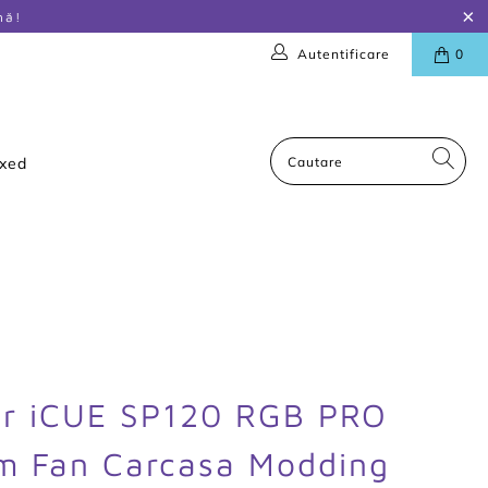
nă!
Autentificare
0
oxed
ir iCUE SP120 RGB PRO
 Fan Carcasa Modding