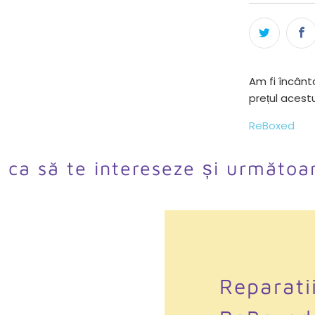
Am fi încânta
prețul acest
ReBoxed
l ca să te intereseze și următoa
Reparati