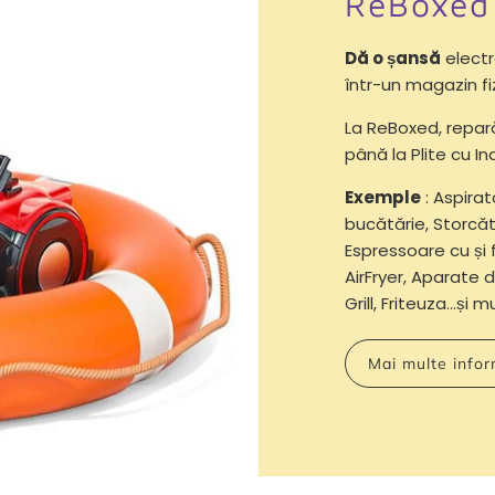
ReBoxed
Dă o șansă
electr
într-un magazin fi
La ReBoxed, repa
până la Plite cu Ind
Exemple
: Aspirat
bucătărie, Storcăt
Espressoare cu și 
AirFryer, Aparate d
Grill, Friteuza...și 
Mai multe infor