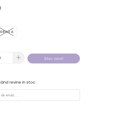
!
GRAD A
Stoc zero!
ând revine in stoc