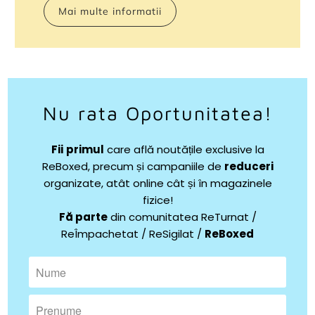
Mai multe informatii
Nu rata Oportunitatea!
Fii
primul
care află noutățile exclusive la
ReBoxed, precum și campaniile de
reduceri
organizate, atât online cât și în magazinele
fizice!
Fă parte
din comunitatea ReTurnat /
ReÎmpachetat / ReSigilat /
ReBoxed