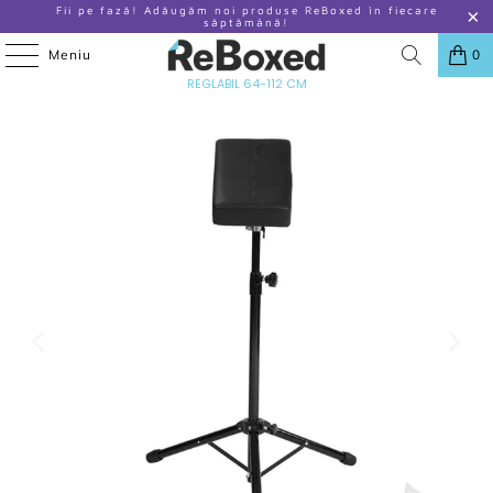
Fii pe fază! Adăugăm noi produse ReBoxed în fiecare
săptămână!
Meniu
0
ACASA
/
PRODUSE
/
COCOARM TREPIED CU COTIERA PENTRU TATUAJE
REGLABIL 64-112 CM