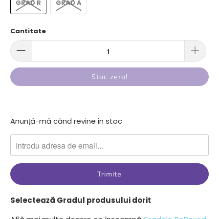
GRAD R
GRAD A
Cantitate
Stoc zero!
Anunta-
Anunță-mă când revine in stoc
ma
cand
produsul
{{
product
}}
Selectează Gradul produsului dorit
devine
disponibil