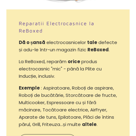
Reparatii Electrocasnice la
ReBoxed
Dă o șansă
electrocasnicelor
tale
defecte
și adu-le într-un magazin fizic
ReBoxed
.
La ReBoxed, reparăm
orice
produs
electrocasnic "mic" - până la Plite cu
Inducție, inclusiv.
Exemple
: Aspiratoare, Roboți de aspirare,
Roboți de bucătărie, Storcătoare de fructe,
Multicooker, Espressoare cu și fără
măcinare, Tocătoare electrice, AirFryer,
Aparate de tuns, Epilatoare, Plăci de întins
părul, Grill, Friteuza...și multe
altele
.