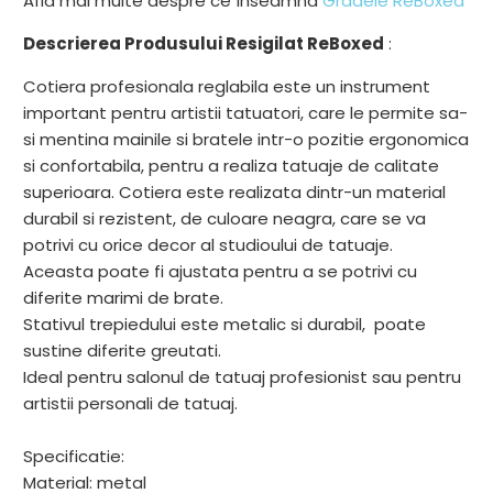
Află mai multe despre ce înseamnă
Gradele ReBoxed
-
{{
Descrierea Produsului Resigilat ReBoxed
:
url
Cotiera profesionala reglabila este un instrument
}}:
important pentru artistii tatuatori, care le permite sa-
si mentina mainile si bratele intr-o pozitie ergonomica
si confortabila, pentru a realiza tatuaje de calitate
superioara. Cotiera este realizata dintr-un material
durabil si rezistent, de culoare neagra, care se va
potrivi cu orice decor al studioului de tatuaje.
Aceasta poate fi ajustata pentru a se potrivi cu
diferite marimi de brate.
Stativul trepiedului este metalic si durabil, poate
sustine diferite greutati.
Ideal pentru salonul de tatuaj profesionist sau pentru
artistii personali de tatuaj.
Specificatie:
Material: metal