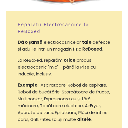
Reparatii Electrocasnice la
ReBoxed
Dă o șansă
electrocasnicelor
tale
defecte
și adu-le într-un magazin fizic
ReBoxed
.
La ReBoxed, reparăm
orice
produs
electrocasnic "mic" - până la Plite cu
Inducție, inclusiv.
Exemple
: Aspiratoare, Roboți de aspirare,
Roboți de bucătărie, Storcătoare de fructe,
Multicooker, Espressoare cu și fără
măcinare, Tocătoare electrice, AirFryer,
Aparate de tuns, Epilatoare, Plăci de întins
părul, Grill, Friteuza...și multe
altele
.