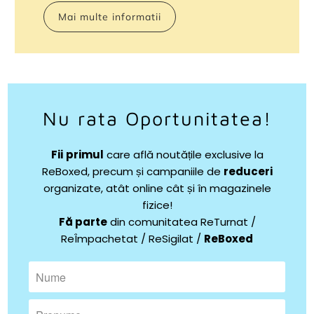
Mai multe informatii
Nu rata Oportunitatea!
Fii
primul
care află noutățile exclusive la
ReBoxed, precum și campaniile de
reduceri
organizate, atât online cât și în magazinele
fizice!
Fă parte
din comunitatea ReTurnat /
ReÎmpachetat / ReSigilat /
ReBoxed