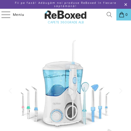
Fii pe fază! Adăugăm noi produse ReBoxed în fiecare
săptămână!
Meniu
0
ACASA
/
PRODUSE
/
APIKER DUS BUCAL IPX7 10 PRESIUNI APA 600ML 8
CAPETE 360GRADE ALB