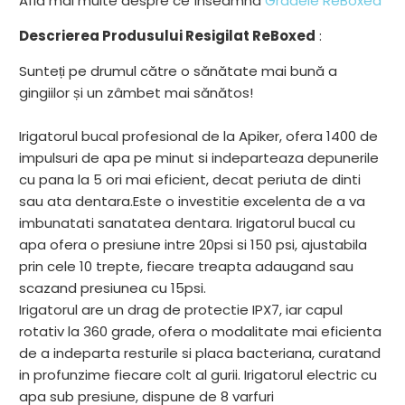
Află mai multe despre ce înseamnă
Gradele ReBoxed
-
{{
Descrierea Produsului Resigilat ReBoxed
:
url
Sunteți pe drumul către o sănătate mai bună a
}}:
gingiilor și un zâmbet mai sănătos!
Irigatorul bucal profesional de la Apiker, ofera 1400 de
impulsuri de apa pe minut si indeparteaza depunerile
cu pana la 5 ori mai eficient, decat periuta de dinti
sau ata dentara.Este o investitie excelenta de a va
imbunatati sanatatea dentara. Irigatorul bucal cu
apa ofera o presiune intre 20psi si 150 psi, ajustabila
prin cele 10 trepte, fiecare treapta adaugand sau
scazand presiunea cu 15psi.
Irigatorul are un drag de protectie IPX7, iar capul
rotativ la 360 grade, ofera o modalitate mai eficienta
de a indeparta resturile si placa bacteriana, curatand
in profunzime fiecare colt al gurii. Irigatorul electric cu
apa sub presiune, dispune de 8 varfuri