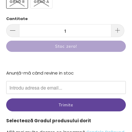
GRAD R
GRAD A
Cantitate
Stoc zero!
Anunta-
Anunță-mă când revine in stoc
ma
cand
produsul
{{
product
}}
Selectează Gradul produsului dorit
devine
disponibil