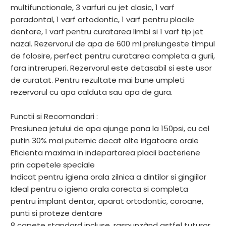
multifunctionale, 3 varfuri cu jet clasic, 1 varf
paradontal, 1 varf ortodontic, 1 varf pentru placile
dentare, 1 varf pentru curatarea limbi si 1 varf tip jet
nazal. Rezervorul de apa de 600 ml prelungeste timpul
de folosire, perfect pentru curatarea completa a gurii,
fara intreruperi. Rezervorul este detasabil si este usor
de curatat. Pentru rezultate mai bune umpleti
rezervorul cu apa calduta sau apa de gura.
Functii si Recomandari :
Presiunea jetului de apa ajunge pana la 150psi, cu cel
putin 30% mai puternic decat alte irigatoare orale
Eficienta maxima in indepartarea placii bacteriene
prin capetele speciale
Indicat pentru igiena orala zilnica a dintilor si gingiilor
Ideal pentru o igiena orala corecta si completa
pentru implant dentar, aparat ortodontic, coroane,
punti si proteze dentare
8 capete standard incluse, raspunzând astfel tuturor