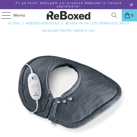
Fii pe fază! Adăugăm noi produse ReBoxed în fiecare
săptămână!
Meniu
0
ANTERIOR
|
URMATOR
ACASA
/
REBOXED PENTRU EA
/
BEURER HK 54 COSY PERNA ELECTRICA
INCALZIRE PENTRU UMERI SI GAT