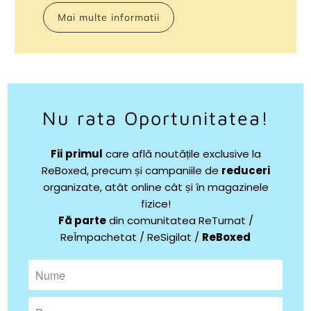
Mai multe informatii
Nu rata Oportunitatea!
Fii
primul
care află noutățile exclusive la
ReBoxed, precum și campaniile de
reduceri
organizate, atât online cât și în magazinele
fizice!
Fă parte
din comunitatea ReTurnat /
ReÎmpachetat / ReSigilat /
ReBoxed