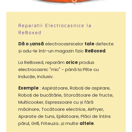
Reparatii Electrocasnice la
ReBoxed
Dă o șansă
electrocasnicelor
tale
defecte
și adu-le într-un magazin fizic
ReBoxed
.
La ReBoxed, reparăm
orice
produs
electrocasnic "mic" - până la Plite cu
Inducție, inclusiv.
Exemple
: Aspiratoare, Roboți de aspirare,
Roboți de bucătărie, Storcătoare de fructe,
Multicooker, Espressoare cu și fără
măcinare, Tocătoare electrice, AirFryer,
Aparate de tuns, Epilatoare, Plăci de întins
părul, Grill, Friteuza...și multe
altele
.