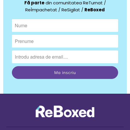
Fă parte
din comunitatea ReTurnat /
ReÎmpachetat / ReSigilat /
ReBoxed