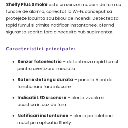
Shelly Plus Smoke
este un senzor modern de fum cu
functie de alarma, conectat la Wi-Fi, conceput sa
protejeze locuinta sau biroul de incendii. Detecteaza
rapid fumul si trimite notificari instantanee, oferind
siguranta sporita fara a necesita hub suplimentar.
Caracteristici principale:
Senzor fotoelectric
– detecteaza rapid fumul
pentru avertizare imediata
Baterie de lunga durata
– pana la 5 ani de
functionare fara inlocuire
Indicatii LED si sonore
– alerta vizuala si
acustica in caz de fum
Notificari instantanee
– alerta pe telefonul
mobil prin aplicatia Shelly