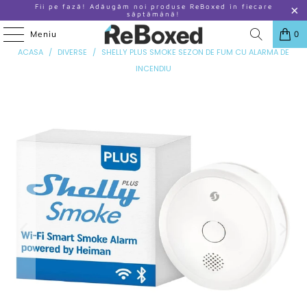
Fii pe fază! Adăugăm noi produse ReBoxed în fiecare
săptămână!
Meniu
0
ANTERIOR
|
URMATOR
ACASA
/
DIVERSE
/
SHELLY PLUS SMOKE SEZON DE FUM CU ALARMA DE
INCENDIU