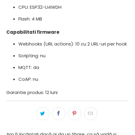
CPU: ESP32-U4WDH
Flash: 4 MB
Capabilitati firmware
Webhooks (URL actions): 10 cu 2 URL-uri per hook
Scripting: nu
MQTT: da
CoAP: nu
Garantie produs: 12 luni
Am fi încântați dacă ai da un Share, ca să vadă și