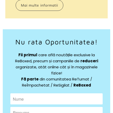
Mai multe informatii
Nu rata Oportunitatea!
Fii
primul
care află noutățile exclusive la
ReBoxed, precum și campaniile de
reduceri
organizate, atât online cât și în magazinele
fizice!
Fă parte
din comunitatea ReTurnat /
ReÎmpachetat / ReSigilat /
ReBoxed