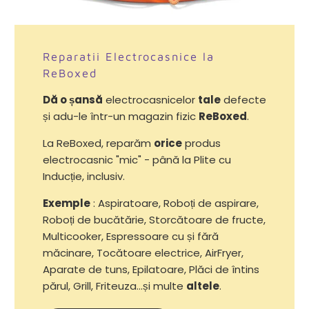
Reparatii Electrocasnice la
ReBoxed
Dă o șansă
electrocasnicelor
tale
defecte
și adu-le într-un magazin fizic
ReBoxed
.
La ReBoxed, reparăm
orice
produs
electrocasnic "mic" - până la Plite cu
Inducție, inclusiv.
Exemple
: Aspiratoare, Roboți de aspirare,
Roboți de bucătărie, Storcătoare de fructe,
Multicooker, Espressoare cu și fără
măcinare, Tocătoare electrice, AirFryer,
Aparate de tuns, Epilatoare, Plăci de întins
părul, Grill, Friteuza...și multe
altele
.