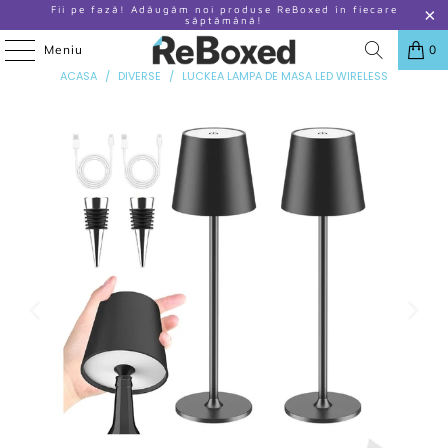
Fii pe fază! Adăugăm noi produse ReBoxed în fiecare
săptămână!
Meniu
0
ANTERIOR
|
URMATOR
ACASA
/
DIVERSE
/
LUCKEA LAMPA DE MASA LED WIRELESS