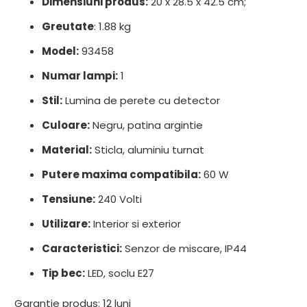
Dimensiuni produs:
20 x 28.5 x 42.5 cm;
Greutate
: 1.88 kg
Model:
93458
Numar lampi:
1
Stil:
Lumina de perete cu detector
Culoare:
Negru, patina argintie
Material:
Sticla, aluminiu turnat
Putere maxima compatibila:
60 W
Tensiune:
240 Volti
Utilizare:
Interior si exterior
Caracteristici:
Senzor de miscare, IP44
Tip bec:
LED, soclu E27
Garantie produs: 12 luni