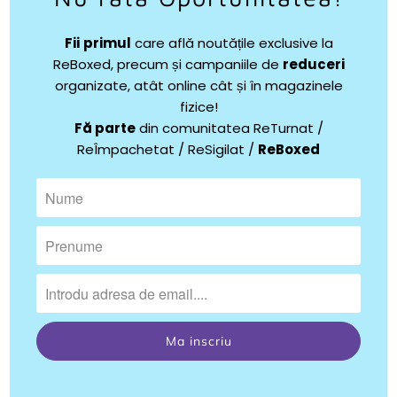
Fii
primul
care află noutățile exclusive la
ReBoxed, precum și campaniile de
reduceri
organizate, atât online cât și în magazinele
fizice!
Fă parte
din comunitatea ReTurnat /
ReÎmpachetat / ReSigilat /
ReBoxed