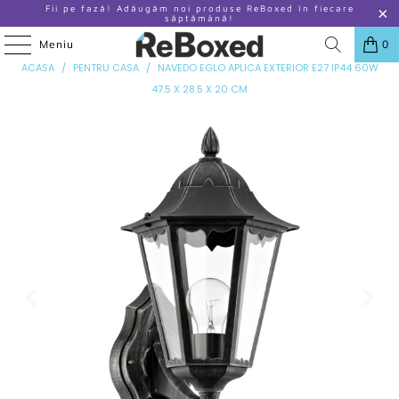
Fii pe fază! Adăugăm noi produse ReBoxed în fiecare
săptămână!
Meniu
0
ANTERIOR
|
URMATOR
ACASA
/
PENTRU CASA
/
NAVEDO EGLO APLICA EXTERIOR E27 IP44 60W
47.5 X 28.5 X 20 CM