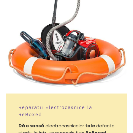
Reparatii Electrocasnice la
ReBoxed
Dă o șansă
electrocasnicelor
tale
defecte
și adu-le într-un magazin fizic
ReBoxed
.