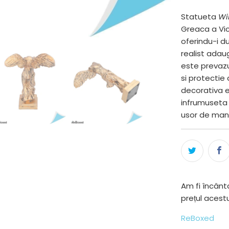
Statueta
Wi
Greaca a Vict
oferindu-i du
realist adau
este prevazu
si protectie
decorativa e
infrumuseta b
usor de man
Am fi încânta
prețul acest
ReBoxed