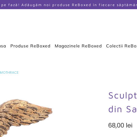
i pe fază! Adăugăm noi produse ReBoxed în fiecare săptămâ
asa
Produse ReBoxed
Magazinele ReBoxed
Colectii ReB
SAMOTHRACE
Sculp
din S
68,00 lei