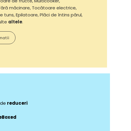
oare de fructe, Multicooker,
fără măcinare, Tocătoare electrice,
e tuns, Epilatoare, Plăci de întins părul,
multe
altele
.
matii
e de
reduceri
eBoxed