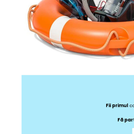
Fii
primul
ca
Fă par