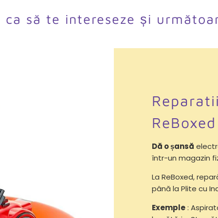
l ca să te intereseze și următoa
Reparati
ReBoxed
Dă o șansă
electr
într-un magazin fi
La ReBoxed, repa
până la Plite cu Ind
Exemple
: Aspirat