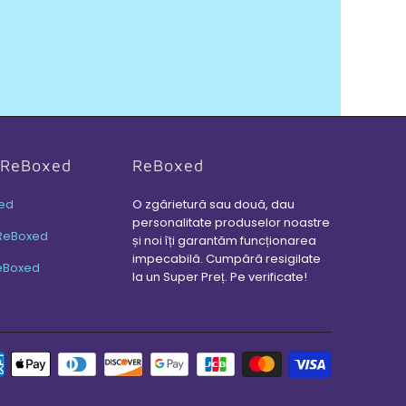
i ReBoxed
ReBoxed
ed
O zgârietură sau două, dau
personalitate produselor noastre
ReBoxed
și noi îți garantăm funcționarea
impecabilă. Cumpără resigilate
eBoxed
la un Super Preț. Pe verificate!