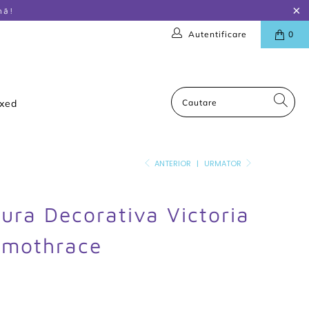
nă!
Autentificare
0
oxed
ANTERIOR
|
URMATOR
tura Decorativa Victoria
amothrace