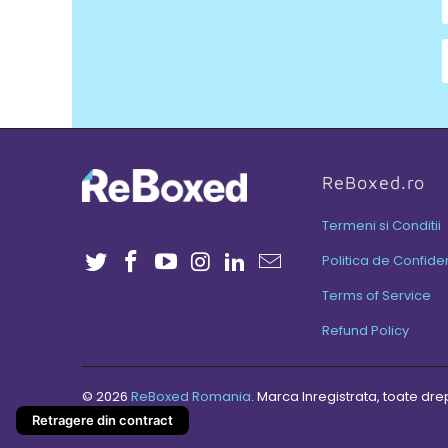
ReBoxed.ro
Termeni si Conditii
Politica de Confiden
Terms of Service
Refund Policy
© 2026
ReBoxed Romania
. Marca Inregistrata, toate dre
Retragere din contract