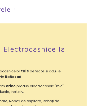
rele :
i Electrocasnice la
ocasnicelor
tale
defecte și adu-le
zic
ReBoxed
.
răm
orice
produs electrocasnic "mic" -
ucție, inclusiv.
oare, Roboți de aspirare, Roboți de