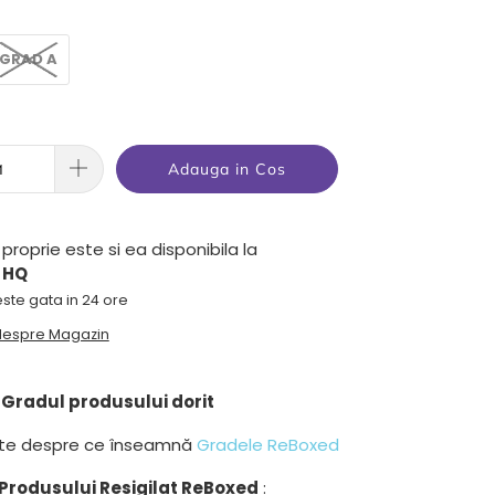
GRAD A
Adauga in Cos
proprie este si ea disponibila la
 HQ
ste gata in 24 ore
 despre Magazin
Gradul produsului dorit
lte despre ce înseamnă
Gradele ReBoxed
Produsului Resigilat ReBoxed
: