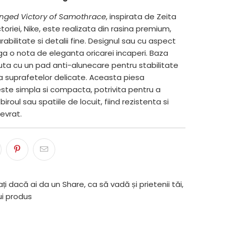
nged Victory of Samothrace
, inspirata de Zeita
oriei, Nike, este realizata din rasina premium,
rabilitate si detalii fine. Designul sau cu aspect
ga o nota de eleganta oricarei incaperi. Baza
ta cu un pad anti-alunecare pentru stabilitate
 a suprafetelor delicate. Aceasta piesa
ste simpla si compacta, potrivita pentru a
iroul sau spatiile de locuit, fiind rezistenta si
evrat.
ți dacă ai da un Share, ca să vadă și prietenii tăi,
ui produs