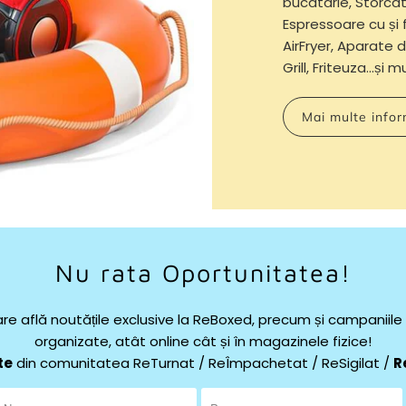
bucătărie, Storcăt
Espressoare cu și 
AirFryer, Aparate d
Grill, Friteuza...și 
Mai multe infor
Nu rata Oportunitatea!
re află noutățile exclusive la ReBoxed, precum și campaniil
organizate, atât online cât și în magazinele fizice!
te
din comunitatea ReTurnat / ReÎmpachetat / ReSigilat /
R