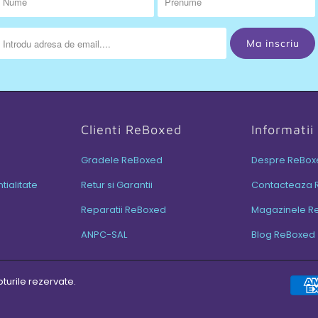
Clienti ReBoxed
Informati
Gradele ReBoxed
Despre ReBox
tialitate
Retur si Garantii
Contacteaza 
Reparatii ReBoxed
Magazinele R
ANPC-SAL
Blog ReBoxed
pturile rezervate.