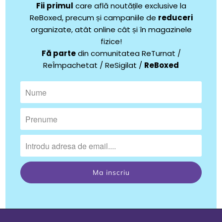
Fii
primul
care află noutățile exclusive la
ReBoxed, precum și campaniile de
reduceri
organizate, atât online cât și în magazinele
fizice!
Fă parte
din comunitatea ReTurnat /
ReÎmpachetat / ReSigilat /
ReBoxed