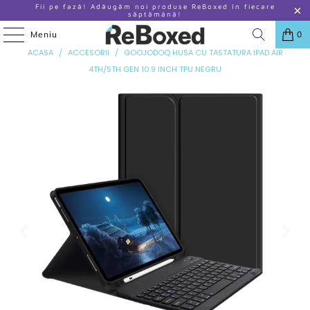
Fii pe fază! Adăugăm noi produse ReBoxed în fiecare
săptămână!
Meniu
0
ANTERIOR
|
URMATOR
ACASA
/
ACCESORII
/
GOOJODOQ HUSA CU TASTATURA IPAD AIR
4TH/5TH GEN 10.9 INCH TPU NEGRU