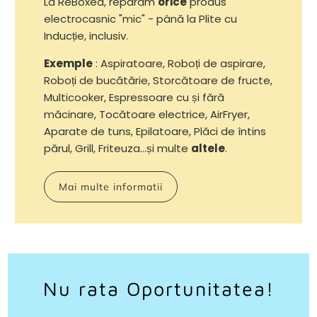
La ReBoxed, reparăm
orice
produs
electrocasnic "mic" - până la Plite cu
Inducție, inclusiv.
Exemple
: Aspiratoare, Roboți de aspirare,
Roboți de bucătărie, Storcătoare de fructe,
Multicooker, Espressoare cu și fără
măcinare, Tocătoare electrice, AirFryer,
Aparate de tuns, Epilatoare, Plăci de întins
părul, Grill, Friteuza...și multe
altele
.
Mai multe informatii
Nu rata Oportunitatea!